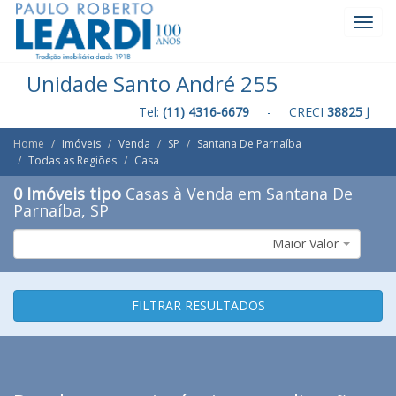
Toggl
Navig
Unidade Santo André 255
Tel:
(11) 4316-6679
- CRECI
38825 J
Home
Imóveis
Venda
SP
Santana De Parnaíba
Todas as Regiões
Casa
0 Imóveis tipo
Casas à Venda em Santana De
Parnaíba, SP
Maior Valor
FILTRAR RESULTADOS