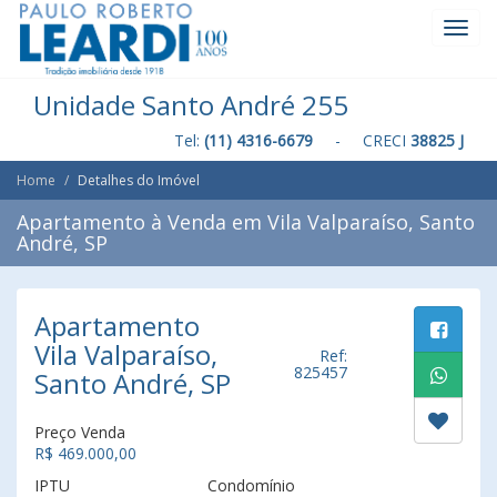
Toggl
Navig
Unidade Santo André 255
Tel:
(11) 4316-6679
- CRECI
38825 J
Home
Detalhes do Imóvel
Apartamento à Venda em Vila Valparaíso, Santo
André, SP
Apartamento
Vila Valparaíso,
Ref:
825457
Santo André, SP
Preço Venda
R$ 469.000,00
IPTU
Condomínio